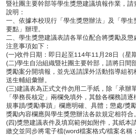
暨社團主要幹部等學生獎懲建議填報作業，請
說明：
一、依據本校現行「學生獎懲辦法」及「學生
要點」辦理。
二、學生獎懲建議表請各單位配合將獎勵及懲
注意事項如下：
(一)收件日期：即日起至114年11月28日（
(二)學生自治組織暨社團主要幹部，請將日間
獎勵案分開填報，並先送請課外活動指導組初
送生輔組彙辦。
(三)建議表為正式文件勿用二手紙，除「承辦
「學務長核定」兩欄免填外，其餘各欄務請逐
規事蹟/獎勵事蹟」欄應明確、具體；懲處/獎
獎勵內容欄應與學生獎懲辦法各款規定相符合
(四)獎懲建議表件及填寫範例如附件，其紙本
繳交並同步將電子檔(word檔案格式/檔案名稱：