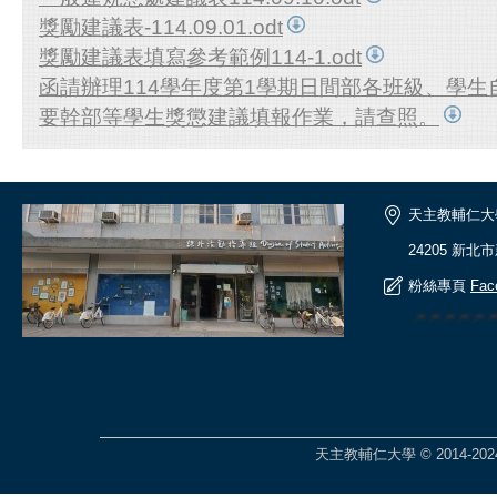
獎勵建議表-114.09.01.odt
獎勵建議表填寫參考範例114-1.odt
函請辦理114學年度第1學期日間部各班級、學
要幹部等學生獎懲建議填報作業，請查照。
天主教輔仁大
24205 新北
粉絲專頁
Fac
🎆🎆🎆🎆
天主教輔仁大學 © 2014-2