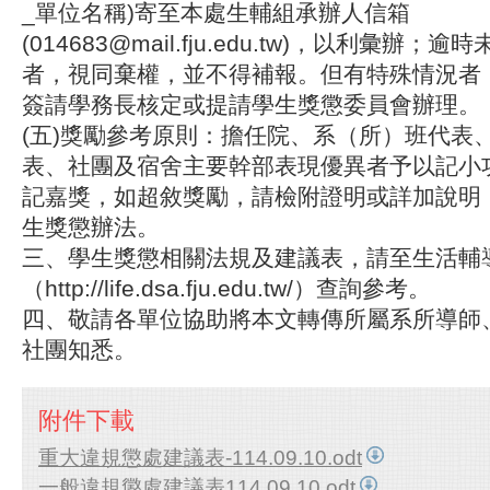
_單位名稱)寄至本處生輔組承辦人信箱
(014683@mail.fju.edu.tw)，以利彙辦
者，視同棄權，並不得補報。但有特殊情況者
簽請學務長核定或提請學生獎懲委員會辦理。
(五)獎勵參考原則：擔任院、系（所）班代表
表、社團及宿舍主要幹部表現優異者予以記小
記嘉獎，如超敘獎勵，請檢附證明或詳加說明
生獎懲辦法。
三、學生獎懲相關法規及建議表，請至生活輔
（http://life.dsa.fju.edu.tw/）查詢參考。
四、敬請各單位協助將本文轉傳所屬系所導師
社團知悉。
附件下載
重大違規懲處建議表-114.09.10.odt
一般違規懲處建議表114.09.10.odt