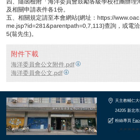
四、隨函檢附「海洋委員會鼓勵各級學校社團辦理
及相關申請表件各1份。
五、相關規定請至本會網站(網址：https://www.oac.go
me.jsp?id=281&parentpath=0,7,113)查詢，或電洽
5(翁先生)。
附件下載
海洋委員會公文附件.pdf
海洋委員會公文.pdf
天主教輔仁大
24205 新北
粉絲專頁
Fac
🎆🎆🎆🎆