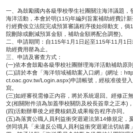
一、為鼓勵國內各級學校學生社團關注海洋議題，
海洋活動，本會於明(115)年編列旨案補助經費計新
行經費俟立法院完成預算審議程序後始得動支，倘1
院刪除或刪減預算金額，補助金額將配合調整)。
二、申請期間：自115年1月1日起至115年11月1
助經費用罄為止。
三、申請及審查方式：
(一)依本會鼓勵各級學校社團辦理海洋活動補助原則
(二)請於本會「海洋領域補助案入口網」(網址：https:/
ct.oac.gov.tw/Login.aspx)申請帳號，經核
寫。
(三)如經審視需修正內容，將於系統退回。經修正
文(相關附件須為加蓋學校關防及校長簽章之正本)
(四)活動辦畢後之經費核銷及成果報告程序亦同。
(五)為落實公職人員利益衝突迴避法第14條規定，
併同填具「未違反公職人員利益衝突迴避法切結書