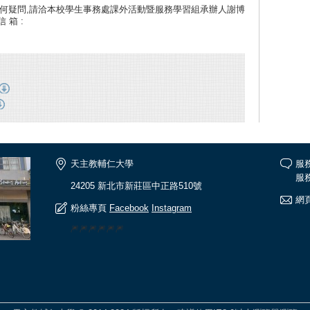
任何疑問,請洽本校學生事務處課外活動暨服務學習組承辦人謝博
信 箱 :
天主教輔仁大學
服
服務
24205 新北市新莊區中正路510號
網頁
粉絲專頁
Facebook
Instagram
🎆🎆🎆🎆🎆🎆