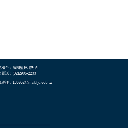
務櫃台：法園籃球場對面
電話：(02)2905-2233
維護：136952@mail.fju.edu.tw