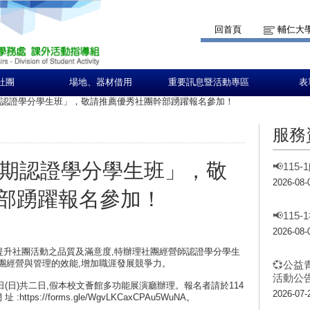
回首頁
輔仁大
社團
場地、器材借用
重要訊息暨活動專區
表
期認證學分學生班」，敬請推薦優秀社團幹部踴躍報名參加！
服務
1期認證學分學生班」，敬
📢11
2026-08-
部踴躍報名參加！
📢11
2026-08-
提升社團活動之品質及滿意度,特辦理社團經營師認證學分學生
社團經營與管理的效能,增加職涯發展競爭力。
💞公益
活動公告
23日(日)共二日,假本校文薈館多功能展演廳辦理。報名者請於114
2026-07-
址 :https://forms.gle/WgvLKCaxCPAu5WuNA。