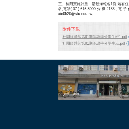
三、檢附實施計畫、活動海報各1份,若有
名,電話( 07 ) 615-8000 分 機 2133 , 電 子 
xie0520@stu.edu.tw。
附件下載
社團經營師第81期認證學分學生班1.pdf
社團經營師第81期認證學分學生班.pdf