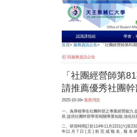
認識課指組
學會．
首頁
>
服務資訊公告
>
「社團經營師第81
回服務資訊公告
「社團經營師第8
請推薦優秀社團幹
2025-10-16•
最新消息
一、為厚植學生社團幹部之專業經營能力,
班,提供社團幹部學習相關專業知能,強化
二、研習時間訂於114年11月22日(六)至
年11 月 7 日 ( 五 ) 前 完 成 報 名 , 報 名 網 