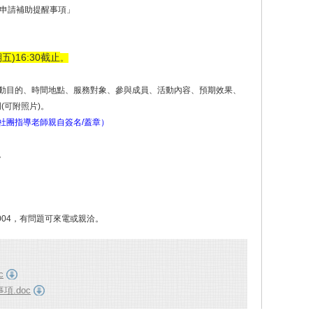
團申請補助提醒事項」
五)16:30截止
。
活動目的、時間地點、服務對象、參與成員、活動內容、預期效果、
(可附照片)。
社團指導老師親自簽名/蓋章）
。
3004，有問題可來電或親洽。
c
項.doc