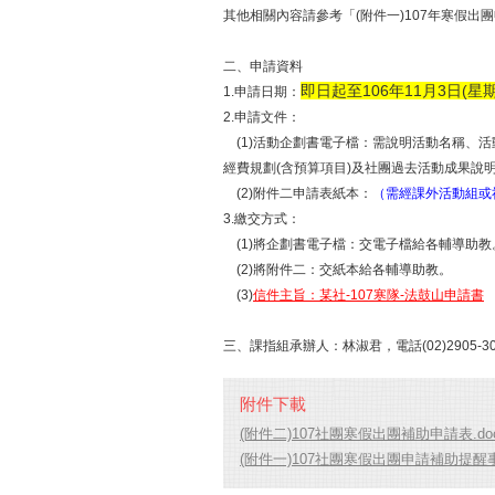
其他相關內容請參考「(附件一)107年寒假出
二、申請資料
即日起至106年11月3日(星期
1.申請日期：
2.申請文件：
(1)活動企劃書電子檔：需說明活動名稱、
經費規劃(含預算項目)及社團過去活動成果說明
(2)附件二申請表紙本：
（需經課外活動組或
3.繳交方式：
(1)將企劃書電子檔：交電子檔給各輔導助教
(2)將附件二：交紙本給各輔導助教。
(3)
信件主旨：某社-107寒隊-法鼓山申請書
三、課指組承辦人：林淑君，電話(02)2905-
附件下載
(附件二)107社團寒假出團補助申請表.do
(附件一)107社團寒假出團申請補助提醒事