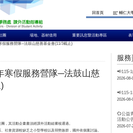
回首頁
輔仁大
社團
場地、器材借用
重要訊息暨活動專區
表
寒假服務營隊─法鼓山慈善基金會(11/3截止)
服務
7年寒假服務營隊─法鼓山慈
📢11
2026-08-
)
📢11
2026-08-
💞公益
活動公告
社團，其活動企畫書須經課外活動組審核通過。
2026-07-
先區、社會資源較缺乏之小型學校以及弱勢族群，國外依個案討論。