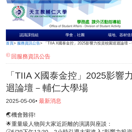
認識課指組
學會．社團
場地、器材借
首頁
>
服務資訊公告
>
「TIIA X國泰金控」2025影響力投資校園巡迴論壇
回服務資訊公告
「TIIA X國泰金控」2025影
迴論壇－輔仁大學場
2025-05-06•
最新消息
🌏機會難得!
🌟重量級人物與大家近距離的演講與座談：
🕜5/29下午13:30，2小時引導大家進入‘’影響力投