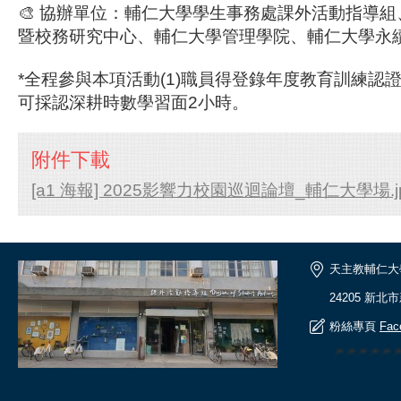
🎨 協辦單位：輔仁大學學生事務處課外活動指導
暨校務研究中心、輔仁大學管理學院、輔仁大學永
*全程參與本項活動(1)職員得登錄年度教育訓練認證
可採認深耕時數學習面2小時。
附件下載
[a1 海報] 2025影響力校園巡迴論壇_輔仁大學場.j
天主教輔仁大
24205 新北
粉絲專頁
Fac
🎆🎆🎆🎆