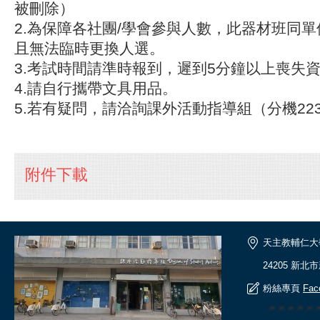
被刪除）
2.為保障各社團/學會參與人數，此器材班同單
且無法臨時更換人選。
3.考試時間請準時報到，遲到5分鐘以上喪失
4.請自行攜帶文具用品。
5.若有疑問，請洽詢課外活動指導組（分機22
附件下載
天主教輔仁大
24205 新北
粉絲專頁
Fac
🎆🎆🎆🎆