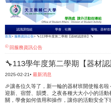
認識課指組
學會．社團
場地、器材借
首頁
>
服務資訊公告
>
🔧113學年度第二學期【器材認證班】🔧
回服務資訊公告
🔧113學年度第二學期【器材認
2025-02-21•
最新消息
🎉讓各位久等了，新一輪的器材班開使報名啦
迎新、宿營、韻獎、之夜各種大大小小的活動
關，學會如何借用和操作，讓你的活動安全下