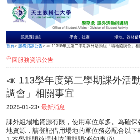
認識課指組
學會．社團
場地、器材借
首頁
>
服務資訊公告
>
📣 113學年度第二學期課外活動組「場地協調會」
回服務資訊公告
📣 113學年度第二學期課外活
調會」相關事宜
2025-01-23•
最新消息
課外組場地資源有限，使用單位眾多。為確保
地資源，請登記借用場地的單位務必配合以下
1.本學期開放場地協調期間(必知事項)