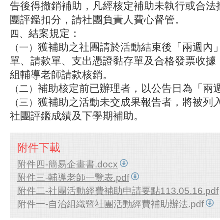
告後得撤銷補助，凡經核定補助未執行或合法
團評鑑扣分，請社團負責人費心督管。
結案規定：
四、
獲補助之社團請於活動結束後「兩週內
（一）
單、請款單、支出憑證黏存單及合格發票收據
組輔導老師請款核銷。
補助核定前已辦理者，以公告日為「兩
（二）
獲補助之活動未交成果報告者，將被列
（三）
社團評鑑成績及下學期補助。
附件下載
附件四-簡易企畫書.docx
附件三-輔導老師一覽表.pdf
附件二-社團活動經費補助申請要點113.05.16.pdf
附件一-自治組織暨社團活動經費補助辦法.pdf