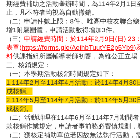
期經費補助之活動舉辦時間，為114年2月1日至
止，凡不符者均視為自動撤銷。
申請件數上限：8件。唯高中校友聯合
（二）
增1附屬團體，申請活動數得增加3件。
申請經費時間：於114年2月9日(日) 2
（三）
表單(
https://forms.gle/AeihbTuutYE2p5Yb9
)
料
供課指組所屬輔導老師初審，為維公正立場
核銷規定：
三、
本學期活動核銷時間規定如下：
（一）
1.114年2月至114年4月活動：於114年4月30日
成核銷。
2.114年5月至114年7月活動：於114年5月30日
成核銷。
活動辦理在114年6月至114年7月期間
（二）
款核銷作業規定，申請者事前務必審慎規劃，
獲核定補助單位若因故無法執行活動，
（三）