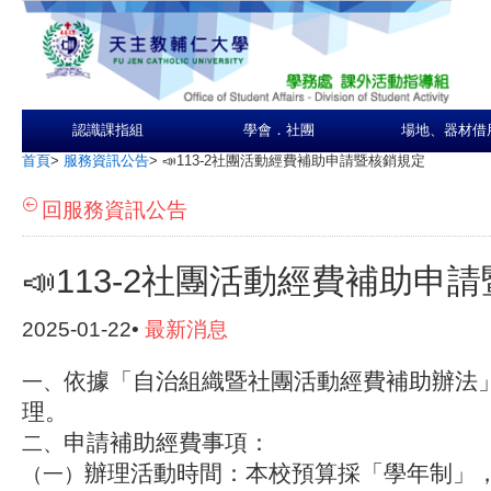
認識課指組
學會．社團
場地、器材借
首頁
>
服務資訊公告
>
📣113-2社團活動經費補助申請暨核銷規定
回服務資訊公告
📣113-2社團活動經費補助申
2025-01-22•
最新消息
依據「自治組織暨社團活動經費補助辦法
一、
理。
申請補助經費事項：
二、
辦理活動時間：本校預算採「學年制」，
（一）