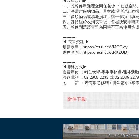
◀表單說明▶
ㄧ、此報修單受理空間僅包含 ：社辦空間
二、將需維修的物品、器材或場地詳細的
三、多項物品或場地損壞，請一個項目填
四、課指組於收到表單後，會盡快安排時
五、報修問題經查證為同學不正當使用造
----------
◀ 表單資訊 ▶
填寫表單：
https://reurl.cc/VMOGVy
進度查詢：
https://reurl.cc/XRKZQD
----------
◀聯絡方式▶
負責單位 ：輔仁大學-學生事務處-課外活
聯絡電話 ：02-2905-2233 或 02-2905-2279
附 註 ：若有緊急修繕 / 特殊需求 /
附件下載