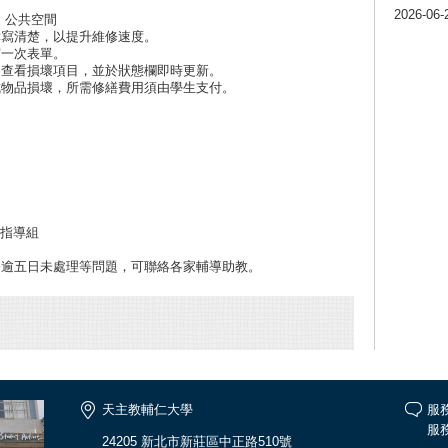
2026-06-
、公共空間
撰寫清楚，以提升維修速度。
寫一次表單。
間查看損壞項目，並於狀態欄即時更新。
成物品損壞，所需修繕費用須由學生支付。
動指導組
報修逾五日未處理等問題，可聯絡各家輔導助教。
天主教輔仁大學
服
服務
24205 新北市新莊區中正路510號