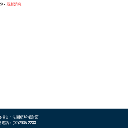
29 •
最新消息
務櫃台：法園籃球場對面
電話：(02)2905-2233