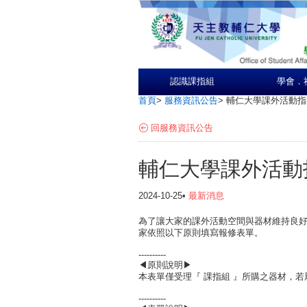
認識課指組
學會．
首頁
>
服務資訊公告
>
輔仁大學課外活動指
回服務資訊公告
輔仁大學課外活動
2024-10-25•
最新消息
為了讓大家的課外活動空間與器材維持良
家依照以下原則填寫報修表單。
----------
◀原則說明▶
本表單僅受理『 課指組 』所購之器材，
----------