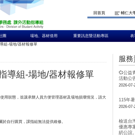
回首頁
輔仁大
社團
場地、器材借用
重要訊息暨活動專區
表
導組-場地/器材報修單
服務
指導組-場地/器材報修單
💞公益
活動公告
2026-07-
好使用狀態，並讓承辦人員方便管理器材及場地損壞情況，請大
115
2026-07-
檢送台
若屬於自行購買，課指組無法提供維修。
優惠專
紉公誼