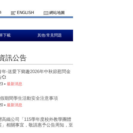
學
ENGLISH
網站地圖
單下載
其他/常見問題
資訊公告
青年-送愛下鄉趣2026年中秋節慰問金
💞
23 •
最新消息
年暑假期間學生活動安全注意事項
20 •
最新消息
灣高鐵公司「115學年度校外教學團體
案」相關事宜，敬請惠予公告周知，至
。