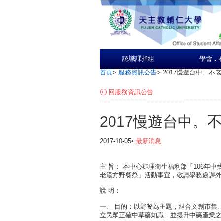
認識課指組
學會．
首頁
>
服務資訊公告
>
2017慢遊台中。不
回服務資訊公告
2017慢遊台中。
2017-10-05•
最新消息
主
旨：
本中心辦理衛生福利部「106年中
老漢方野餐祭」活動事宜，敬請學務處課
說
明：
一、
目的：以野餐為主題，結合文創市集
立民眾正確中草藥知識，並提升中藥產業