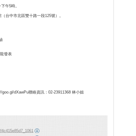
~下午5時。
（台中市北區雙十路一段125號）。
驗
卡龍發表
o.gl/dXawPu聯絡資訊：02-23911368 林小姐
1f4c415e85d7_1061