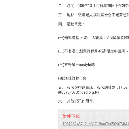
二、
時間：106年10月22日星期日下午2時
三、
地點：弘道老人福利基金會不老夢想館
四、
活動單元：
(一)知識講堂-不老「孟婆湯」介紹&試飲體
(二)不老漢方創意野餐秀-獨家限定中藥馬
(三)來野餐Freestyle吧
(四)漢味野餐市集
五、
報名與聯絡資訊：報名網址為：https://go
(#6373)f373@csd.org.tw
六、
其他資訊如附件。
附件下載
1061282487_2_a3171fbaa7c6569074f4