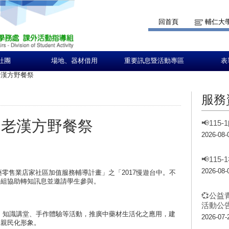
回首頁
輔仁大
社團
場地、器材借用
重要訊息暨活動專區
表
老漢方野餐祭
服務
不老漢方野餐祭
📢11
2026-08-
📢11
2026-08-
藥零售業店家社區加值服務輔導計畫」之「2017慢遊台中。不
外組協助轉知訊息並邀請學生參與。
💞公益
活動公告
、知識講堂、手作體驗等活動，推廣中藥材生活化之應用，建
2026-07-
之親民化形象。