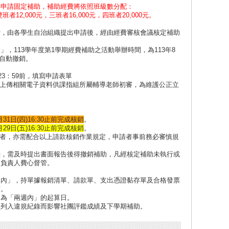
得申請固定補助，補助經費將依照班級數分配：
者12,000元，三班者16,000元，四班者20,000元。
費，由各學生自治組織提出申請後，經由經費審核會議核定補助
，113學年度第1學期經費補助之活動舉辦時間，為113年8
為自動撤銷。
 23：59前，填寫申請表單
及上傳相關電子資料供課指組所屬輔導老師初審，為維護公正立
月31日(四)16:30止前完成核銷
。
月29日(五)16:30止前完成核銷
。
1月間者，亦需配合以上請款核銷作業規定，申請者事前務必審慎規
動，需及時提出書面報告後得撤銷補助，凡經核定補助未執行或
團負責人費心督管。
週內」，持單據報銷清單、請款單、支出憑證黏存單及合格發票
銷。
日為「兩週內」的起算日。
被列入違規紀錄而影響社團評鑑成績及下學期補助。