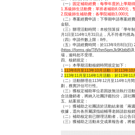
（一）
固定補助經費：每學年度的上學期
1.系級師生活動費：單班者補助8,000元，雙班
2.院級師生補助費：各學院補助3,000元
（二）專案經費申請：下學期申請專案經
金額。
（三）辦理活動時間：本校預算採「學年制」
月1日至114年1月31日止，凡不符者均視
（四）申請件數上限：8件。
（五）申請經費時間：於113年9月8日(日)
(
https://forms.gle/T8Vhm5jpmJk9Kbtb8
)
場，逾時恕不受理。
四、核銷規定：
（一）本學期活動核銷時間規定如下：
1.
113年8月至113年10月活動：於113年10
2.
113年11月至114年1月活動：於113年11
（二）活動辦理在113年12月至114年
劃，務實評估可行性。
（三）獲核定補助單位若因故無法執行活
合法撤銷者，將納入社團評鑑扣分，請社
五、結案規定：
（一）獲補助之社團請於活動結束後「兩
收據，逕向各所屬課指組輔導老師請款核
（二）補助核定前已辦理活動者，以公告
（三）獲補助之活動未交成果報告者，將