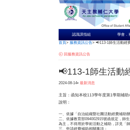
認識課指組
學會．
首頁
>
服務資訊公告
>
📢113-1師生活
回服務資訊公告
📢113-1師生
2024-08-14•
最新消息
主旨：函知本校113學年度第1學期補
說明：
一、依據「自治組織暨社團活動經費補助
二、依據教育部094002915號函規定
為主，不得用於學術活動之補助，詳見「師
三、申請經費補助相關事項：