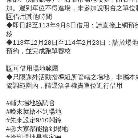
加。遲到單位不得進場，未參加說明會之單位
4️⃣
借用其他時間
◆即日起至113年9月8日借用：請直接上網
核
◆113年12月28日至114年2月23日：請於
預約，並完成跑單審核
5️⃣
可借用場地範圍
◆只限課外活動指導組所管轄之場地，非屬本
協調範圍內，請逕洽各權責單位進行借用
#輔大場地協調會
#晚來就搶不到場地
#先來設定9/10鬧鐘
#㊗大家都能搶到場地
#搶到場地是贏家👑