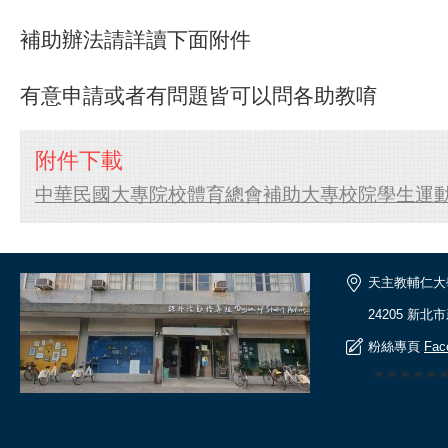
補助辦法請詳讀下面附件
有意申請或者有問題皆可以問各助教唷
附件下載
中華民國大專院校體育總會補助大專校院學生運動社
天主教輔仁大
24205 新北
粉絲專頁
Fac
🎆🎆🎆🎆