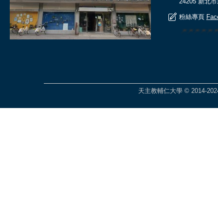
24205 新北
粉絲專頁
Fac
🎆🎆🎆🎆
天主教輔仁大學 © 2014-2