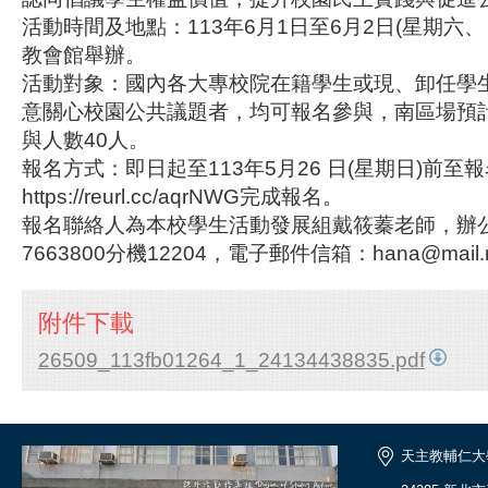
活動時間及地點：113年6月1日至6月2日(星期六
教會館舉辦。
活動對象：國內各大專校院在籍學生或現、卸任學
意關心校園公共議題者，均可報名參與，南區場預計
與人數40人。
報名方式：即日起至113年5月26 日(星期日)前至
https://reurl.cc/aqrNWG完成報名。
報名聯絡人為本校學生活動發展組戴筱蓁老師，辦公
7663800分機12204，電子郵件信箱：hana@mail.np
附件下載
26509_113fb01264_1_24134438835.pdf
天主教輔仁大