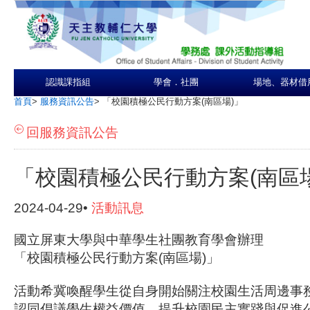
認識課指組
學會．社團
場地、器材借
首頁
>
服務資訊公告
>
「校園積極公民行動方案(南區場)」
回服務資訊公告
「校園積極公民行動方案(南區場
2024-04-29•
活動訊息
國立屏東大學與中華學生社團教育學會辦理
「校園積極公民行動方案(南區場)」
活動希冀喚醒學生從自身開始關注校園生活周邊事
認同倡議學生權益價值，提升校園民主實踐與促進