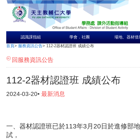
認識課指組
學會．社團
場地、器材借
首頁
>
服務資訊公告
>
112-2器材認證班 成績公布
回服務資訊公告
112-2器材認證班 成績公布
2024-03-20•
最新消息
一、器材認證班已於113年3月20日於進修部
試，