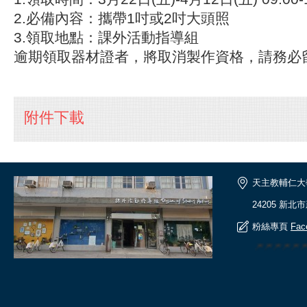
2.必備內容：攜帶1吋或2吋大頭照
3.領取地點：課外活動指導組
逾期領取器材證者，將取消製作資格，請務必
附件下載
天主教輔仁大
24205 新北
粉絲專頁
Fac
🎆🎆🎆🎆