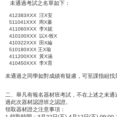
未通過考試之名單如下：
412383XXX 汪X安
511041XXX 周X蓁
411060XXX 李X妮
410100XXX 以X‧牧X
410322XXX
田X綸
510180XXX
王X瑜
411200XXX 黃X涵
410450XXX
李X育
未通過之同學如對成績有疑慮，可至課指組找
二、舉凡有報名器材班考試，不在上述之未通
過此次器材認證班之認證。
領取器材證之注意事項：
1.領取時間：3月22日(五)-4月12日(五) 09:00-1