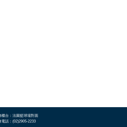
務櫃台：法園籃球場對面
電話：(02)2905-2233