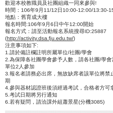
歡迎本校教職員及社團組織一同來參與!
時間：106年9月11/12日10:00-12:00/13:30-15
地點：舊育成大樓
報名時間:106年9月6日中午12:00開始
報名方式：請至活動報名系統搜尋ID:25887
(
http://activity.dsa.fju.edu.tw/
)
注意事項如下:
1.請於備註欄註明所屬單位/社團/學會
2.為保障各社團學會參予人數，請各社團/學
單位2人參加
3.報名者請務必出席，無故缺席者該單位將禁
期
4.參與器材認證班後須經過考試，合格者方可
5.考試日期將另行通知
6.若有疑問，請洽課外組蕭景星(分機3085)