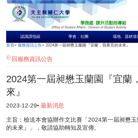
認識課指組
學會．社團
場地、器材借
首頁
>
服務資訊公告
>
2024第一屆昶懋玉蘭園『宜蘭，我看見的未來』
回服務資訊公告
2024第一屆昶懋玉蘭園『宜蘭
來』
2023-12-29•
最新消息
主旨：檢送本會協辦作文比賽「2024第一屆昶懋
的未來』」，敬請協助轉知及宣傳。