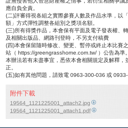
証無侵害他人智慧財產權之情事，若衍生相關爭議
應自負全責。
(二)評審得視各組之實際參賽人數及作品水準，以
額」方式彈性調整各組別之獎項名額。
(三)所有得獎作品，本會保有平面及電子發表權、
及相關出版品、網路刊登時，不另支付稿費
(四)本會保留隨時修改、變更、暫停或終止本比賽
站（ https://greengrasshome.com.tw/ ）公告為準
本辦法若有未盡事宜，悉依本會相關規定及解釋，
正。
(五)如有其他問題，請致電 0963-300-036 或 0933-1
附件下載
19564_1121225001_attach2.jpg
19564_1121225001_attach1.pdf