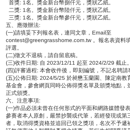
首獎: 1名。獎金新台幣捌仟元，獎狀乙紙。
二獎: 1名。獎金新台幣陸仟元，獎狀乙紙。
三獎: 1名。獎金新台幣參仟元，獎狀乙紙。
五、應徵辦法:
(一)請填妥下列報名表，連同文章，Email至
contest@greengrasshome.com.tw 。報
評選。
(二)徵文不退稿，請自留底稿。
(三)收件日期: 自 2023/12/11 起至 2024/2/29 截止
(四)評審過程: 本會收件後，即刻編號，不記名聘
(五)公佈日期: 2024/5/25 於昶懋玉蘭園、陳定
基金會，參會網頁同時公佈得獎名單及頒獎地點，並於 2
正式頒獎。
六、注意事項:
(一)作品必須未曾在任何形式的平面和網路媒體發
參賽者本人原創，嚴禁抄襲或代筆，若經發現或第
者，取消得獎資格並追回已領之獎項，名次不予遞補