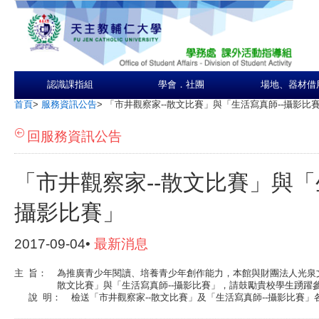
認識課指組
學會．社團
場地、器材借
首頁
>
服務資訊公告
>
「市井觀察家--散文比賽」與「生活寫真師--攝影比
回服務資訊公告
「市井觀察家--散文比賽」與「
攝影比賽」
2017-09-04•
最新消息
主
旨：
為推廣青少年閱讀、培養青少年創作能力，本館與財團法人光泉文
散文比賽」與「生活寫真師--攝影比賽」，請鼓勵貴校學生踴躍
說
明：
檢送「市井觀察家--散文比賽」及「生活寫真師--攝影比賽」