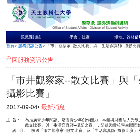
認識課指組
學會．社團
場地、器材借
首頁
>
服務資訊公告
>
「市井觀察家--散文比賽」與「生活寫真師--攝影比
回服務資訊公告
「市井觀察家--散文比賽」與「
攝影比賽」
2017-09-04•
最新消息
主
旨：
為推廣青少年閱讀、培養青少年創作能力，本館與財團法人光泉文
散文比賽」與「生活寫真師--攝影比賽」，請鼓勵貴校學生踴躍
說
明：
檢送「市井觀察家--散文比賽」及「生活寫真師--攝影比賽」