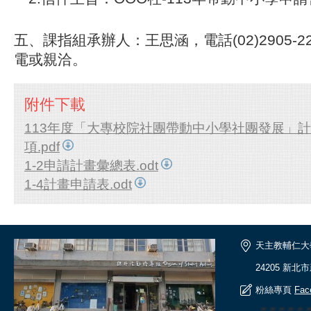
五、
課指組承辦人：王思涵，電話(02)2905-
電或親洽。
附件下載
113年度「大專校院社團帶動中小學社團發展」
項.pdf
1-2申請計畫彙總表.odt
1-4計畫申請表.odt
天主教輔仁大
24205 新北
粉絲專頁
Fac
🎆🎆🎆🎆