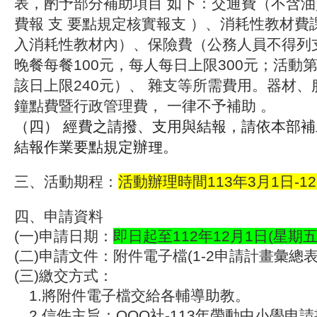
表，酌予部分補助項目 如下：交通費（不含油
費報 支 要點規定核實報支 ）、消耗性教材
入消耗性教材內）、保險費（公務人員不得列
晚餐每餐100元，每人每日上限300元；活動
該日上限240元）、 雜支等所需費用。器材、
鐘點費暨行政管理費，
一律不予補助
。
（四） 經費之請撥、支用與結報，請依本部
結報作業要點規定辦理。
三、活動期程：
活動辦理時間113年3月1日-1
四、申請資料
(一)申請日期：
即日起至112年12月1日(星期五)
(二)申請文件：附件電子檔
(1-2申請計畫彙總表
(三)繳交方式：
1.將附件電子檔交給各輔導助教。
2.信件主旨：OOO社-113年帶動中小學申請