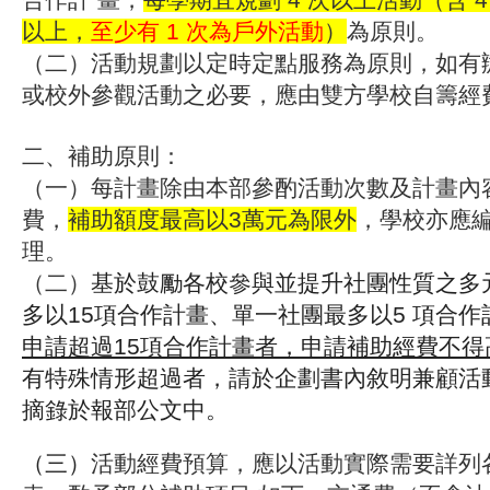
以上，
至少有 1 次為戶外活動
）
為原則。
（二）活動規劃以定時定點服務為原則，如有
或校外參觀活動之必要，應由雙方學校自籌經
二、補助原則：
（一）每計畫除由本部參酌活動次數及計畫內
費，
補助額度最高以3萬元為限外
，學校亦應
理。
（二）
基於鼓勵各校參與並提升社團性質之多
多以15
項合作計畫、單一社團最多以5 項合作
申請超過15項合作計畫者，申請補助經費不得
有特殊情
形超過者，請於企劃書內敘明兼顧活
摘錄於報
部公文中。
（三）
活動經費預算，應以活動實際需要詳列