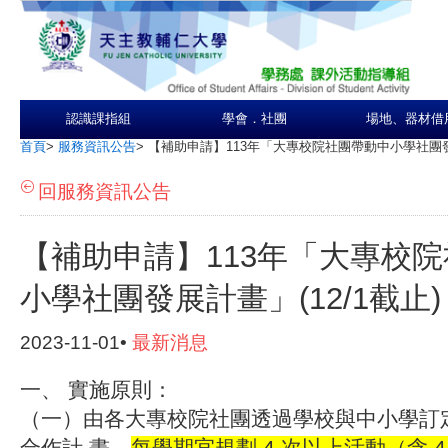
認識課指組
學會．社團
場地、器材借
首頁
>
服務資訊公告
>
【補助申請】113年「大專校院社團帶動中小學社團發展
回服務資訊公告
【補助申請】113年「大專校
小學社團發展計畫」(12/1截止)
2023-11-01•
最新消息
一、 實施原則：
（一）由各大專校院社團透過學校與中小學訂
合作計 畫，
每學期宜規劃 4 次以上活動（含 4