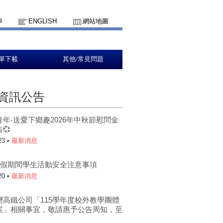
學
ENGLISH
網站地圖
單下載
其他/常見問題
資訊公告
青年-送愛下鄉趣2026年中秋節慰問金
💞
23 •
最新消息
年暑假期間學生活動安全注意事項
20 •
最新消息
灣高鐵公司「115學年度校外教學團體
案」相關事宜，敬請惠予公告周知，至
。