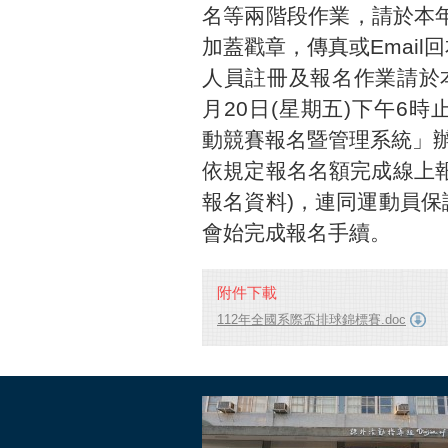
名等兩階段作業，請於本年
加蓋戳章，傳真或Emai
人員註冊及報名作業請於本年
月20日(星期五)下午6時止登上
動競賽報名暨管理系統」
依規定報名名額完成線上
報名資料)，連同運動員
會始完成報名手續。
附件下載
112年全國系際盃排球錦標賽.doc