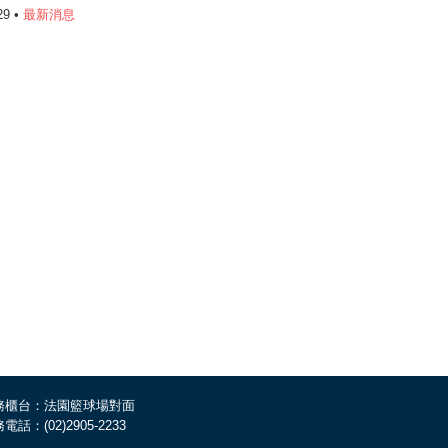
29 •
最新消息
務櫃台：法園籃球場對面
電話：(02)2905-2233