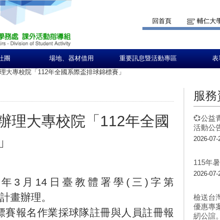
回首頁
輔仁大
社團
場地、器材借用
重要訊息暨活動專區
表
理大專校院「112年全國系際盃排球錦標賽」
服務
辦理大專校院「112年全國
💞公益
活動公告
」
2026-07-
115
2026-07-
年3月14日臺教體署學(三)字第
年度計畫辦理。
檢送台
優惠專
標賽報名作業採球隊註冊與人員註冊報
紉公誼