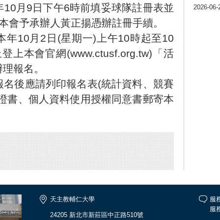
10月9日下午6時前填妥球隊註冊表並
2026-06-
l回本會予承辦人黃正揚憑辦註冊手續。
10月2日(星期一)上午10時起至10
本會官網(www.ctusf.org.tw)「活
辦理報名。
報名後應請列印報名表(統計資料、競賽
保證書、個人資料使用授權同意書郵寄本
天主教輔仁大學
服
服務
24205 新北市新莊區中正路510號