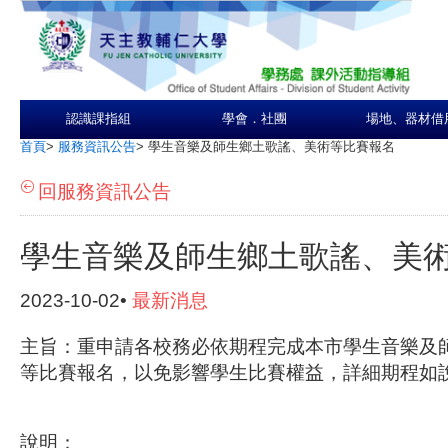
認識課指組
學會．社團
場地、器材借
首頁
>
服務資訊公告
>
學生音樂及師生鄉土歌謠、美術等比賽報名
回服務資訊公告
學生音樂及師生鄉土歌謠、美
2023-10-02•
最新消息
主旨：重申請各校務必依期程完成本市學生音樂及
等比賽報名，以免影響學生比賽權益，詳細期程如
說明：