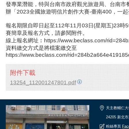
發專業潛能，特與台南市政府觀光旅遊局、台南市
辦「2023全國旅遊明信片創作大賽-臺南400，一
報名期限自即日起至112年11月03日(星期五)23
賽簡章及報名方式，請參閱附件。
線上報名網址︰https://www.beclass.com/rid=284b
資料繳交方式是將檔案繳交至
https://www.beclass.com/rid=284b2a664e419185
附件下載
13254_112001247801.pdf
天主教輔仁大
24205 新北
粉絲專頁
Fac