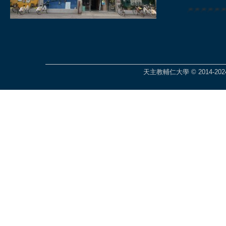
🎆🎆🎆🎆
天主教輔仁大學 © 2014-2