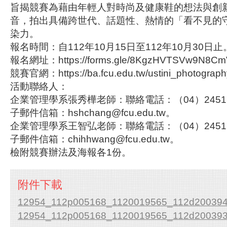
旨揭競賽為藉由年輕人對時尚及健康鞋的想法與創
音，拍出具備跨世代、話題性、熱情的「看不見的
染力。
報名時間：自112年10月15日至112年10月30日止
報名網址：https://forms.gle/8KgzHVTSVw9N8C
競賽官網：https://ba.fcu.edu.tw/ustini_photograp
活動聯絡人：
企業管理學系張秀樺老師：聯絡電話：（04）245172
子郵件信箱：hshchang@fcu.edu.tw。
企業管理學系王智弘老師：聯絡電話：（04）24517
子郵件信箱：chihhwang@fcu.edu.tw。
檢附競賽辦法及海報各1份。
附件下載
12954_112p005168_1120019565_112d2003940
12954_112p005168_1120019565_112d2003939