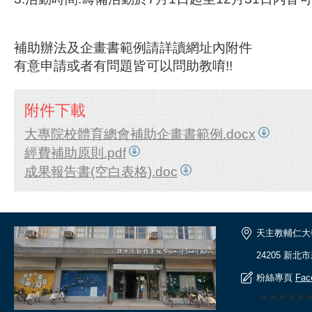
補助辦法及企畫書範例請詳讀網址內附件
有意申請或者有問題皆可以問助教唷!!
附件下載
大專院校體育總會補助企畫書範例.docx
經費補助原則.pdf
成果報告書(空白表格).doc
天主教輔仁大
24205 新北
粉絲專頁
Fac
🎆🎆🎆🎆