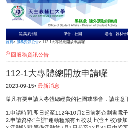
認識課指組
學會．社團
場地、器材借
首頁
>
服務資訊公告
>
112-1大專體總開放申請囉
回服務資訊公告
112-1大專體總開放申請囉
2023-09-15•
最新消息
舉凡
有要申請大專體總經費的社團或學會，請注意
1.申請時間:即日起至112年10月2日前將企劃書電
2.申請資格:"主辦"運動種類有五校以上(含五校)參
3.活動時間:籌備活動於7月1日起至12月31日內皆