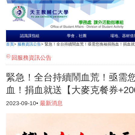
認識課指組
學會．社團
場地、器材借
首頁
>
服務資訊公告
>
緊急！全台持續鬧血荒！亟需您挽袖捐熱血！捐血就送
回服務資訊公告
緊急！全台持續鬧血荒！亟需
血！捐血就送【大麥克餐券+20
2023-09-10•
最新消息