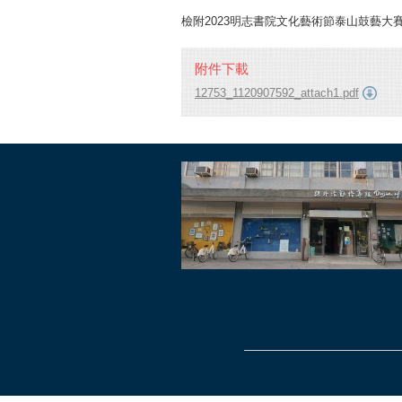
檢附2023明志書院文化藝術節泰山鼓藝大
附件下載
12753_1120907592_attach1.pdf