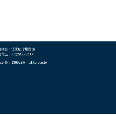
務櫃台：法園籃球場對面
電話：(02)2905-2233
維護：136952@mail.fju.edu.tw