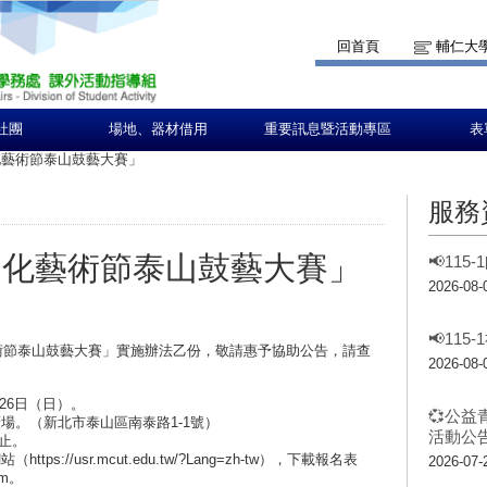
回首頁
輔仁大
社團
場地、器材借用
重要訊息暨活動專區
表
文化藝術節泰山鼓藝大賽」
服務
院文化藝術節泰山鼓藝大賽」
📢11
2026-08-
📢11
藝術節泰山鼓藝大賽」實施辦法乙份，敬請惠予協助公告，請查
2026-08-
月26日（日）。
💞公益
場。（新北市泰山區南泰路1-1號）
活動公告
）止。
://usr.mcut.edu.tw/?Lang=zh-tw），下載報名表
2026-07-
om。