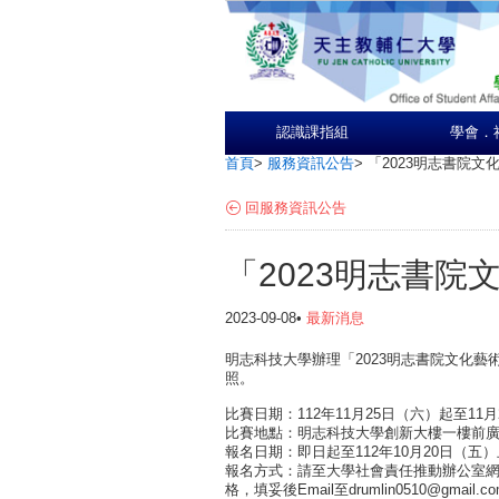
認識課指組
學會．
首頁
>
服務資訊公告
>
「2023明志書院
回服務資訊公告
「2023明志書
2023-09-08•
最新消息
明志科技大學辦理「2023明志書院文化
照。
比賽日期：112年11月25日（六）起至11
比賽地點：明志科技大學創新大樓一樓前廣
報名日期：即日起至112年10月20日（五
報名方式：請至大學社會責任推動辦公室網站（https
格，填妥後Email至drumlin0510@gmail.c