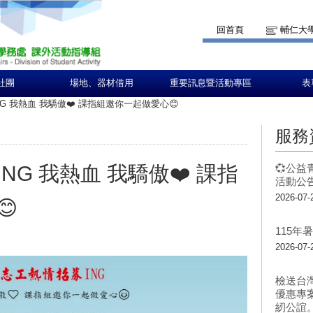
回首頁
輔仁大
社團
場地、器材借用
重要訊息暨活動專區
表
G 我熱血 我驕傲❤️ 課指組邀你一起做愛心😊
服務
G 我熱血 我驕傲❤️ 課指
💞公益
活動公告
2026-07-

115
2026-07-
檢送台
優惠專
紉公誼