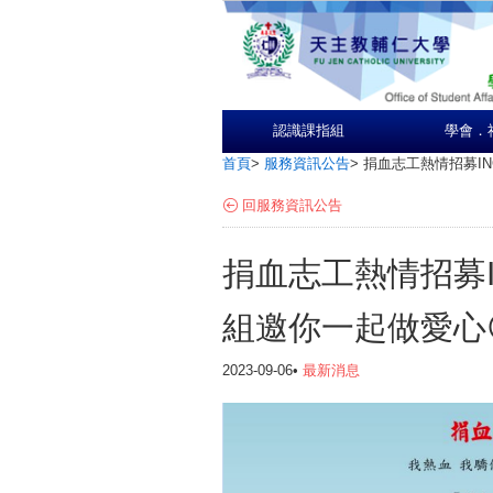
認識課指組
學會．
首頁
>
服務資訊公告
>
捐血志工熱情招募IN
回服務資訊公告
捐血志工熱情招募IN
組邀你一起做愛心
2023-09-06•
最新消息