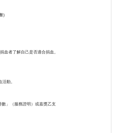
餐)
捐血者了解自己是否適合捐血。
血活動。
時數」（服務證明）或嘉獎乙支