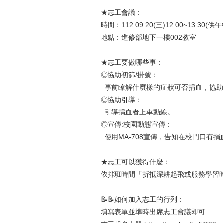
★志工會議：
時間：112.09.20(三)12:00~13:30(供午
地點：進修部地下一樓002教室
★志工要做哪些事：
◎協助初篩/掛號：
事前瞭解什麼樣的症狀可否捐血，協助
◎協助引導：
引導捐血者上車動線。
◎宣傳:校園動態宣傳：
使用MA-708宣傳，告知在校門口有捐
★志工可以獲得什麼：
依排班時間「折抵深耕起飛或服務學習
📝📝如何加入志工的行列：
填寫表單並準時出席志工會議即可