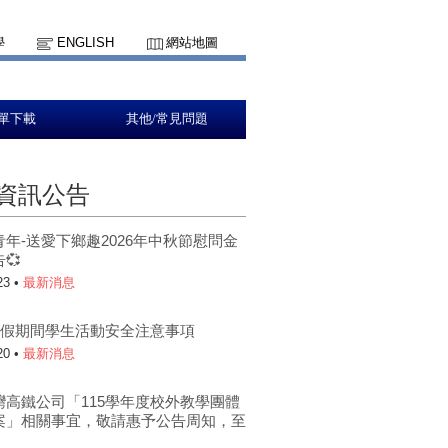
學
ENGLISH
網站地圖
單下載
其他/常見問題
資訊公告
青年-送愛下鄉趣2026年中秋節慰問金
💞
23 •
最新消息
年暑假期間學生活動安全注意事項
20 •
最新消息
灣高鐵公司「115學年度校外教學團體
案」相關事宜，敬請惠予公告周知，至
。