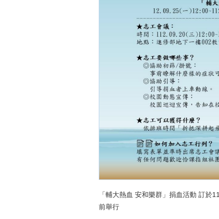
「輔大熱血 安和樂群」捐血活動 訂於112.09.
前舉行