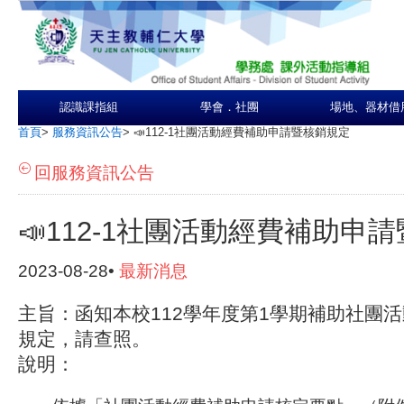
認識課指組
學會．社團
場地、器材借
首頁
>
服務資訊公告
>
📣112-1社團活動經費補助申請暨核銷規定
回服務資訊公告
📣112-1社團活動經費補助申
2023-08-28•
最新消息
主旨：函知本校112學年度第1學期補助社團
規定，請查照。
說明：