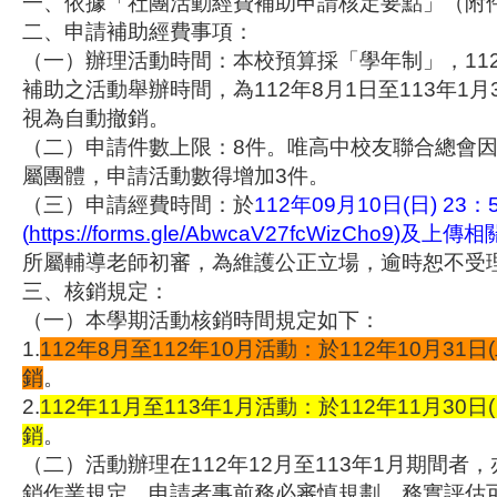
一、依據「社團活動經費補助申請核定要點」（附
二、申請補助經費事項：
（一）辦理活動時間：本校預算採「學年制」，11
補助之活動舉辦時間，為112年8月1日至113年1
視為自動撤銷。
（二）申請件數上限：8件。唯高中校友聯合總會因
屬團體，申請活動數得增加3件。
（三）申請經費時間：於
112年09月10日(日) 2
(
https://forms.gle/AbwcaV27fcWizCho9
)及上傳相
所屬輔導老師初審，為維護公正立場，逾時恕不受
三、核銷規定：
（一）本學期活動核銷時間規定如下：
1.
112年8月至112年10月活動：於112年10月31日(
銷
。
2.
112年11月至113年1月活動：於112年11月30日(
銷
。
（二）活動辦理在112年12月至113年1月期間者
銷作業規定，申請者事前務必審慎規劃，務實評估