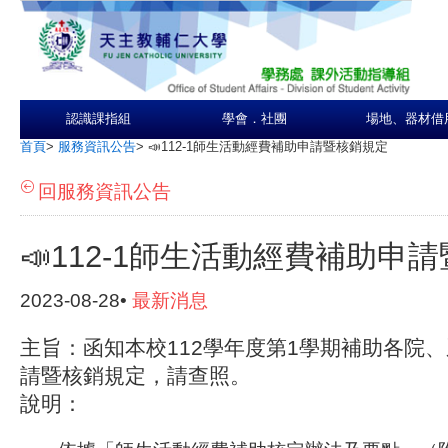
認識課指組
學會．社團
場地、器材借
首頁
>
服務資訊公告
>
📣112-1師生活動經費補助申請暨核銷規定
回服務資訊公告
📣112-1師生活動經費補助申
2023-08-28•
最新消息
主旨：函知本校112學年度第1學期補助各院
請暨核銷規定，請查照。
說明：