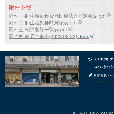
附件下載
附件一-師生活動經費補助辦法含核定要點.pdf
附件二-師生活動種類彙總表.pdf
附件三-輔導老師一覽表.pdf
附件四-簡易企畫書(2023.08.23).docx
天主教輔仁大
24205 新北
粉絲專頁
Fac
🎆🎆🎆🎆
天主教輔仁大學 © 2014-2