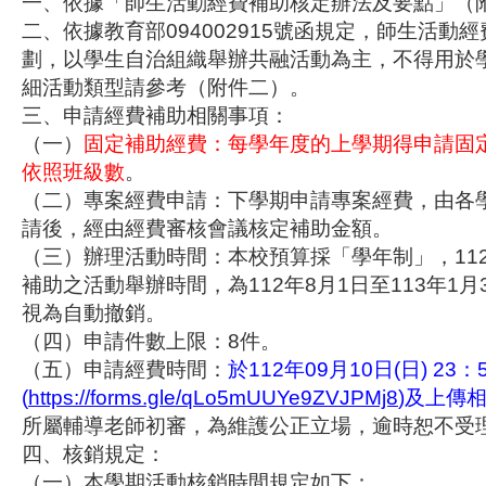
一、依據「師生活動經費補助核定辦法及要點」（
二、依據教育部094002915號函規定，師生活動
劃，以學生自治組織舉辦共融活動為主，不得用於
細活動類型請參考（附件二）。
三、申請經費補助相關事項：
（一）
固定補助經費：每學年度的上學期得申請固
依照班級數
。
（二）專案經費申請：下學期申請專案經費，由各
請後，經由經費審核會議核定補助金額。
（三）辦理活動時間：本校預算採「學年制」，11
補助之活動舉辦時間，為112年8月1日至113年1
視為自動撤銷。
（四）申請件數上限：8件。
（五）申請經費時間：
於112年09月10日(日) 2
(
https://forms.gle/qLo5mUUYe9ZVJPMj8
)及上傳
所屬輔導老師初審，為維護公正立場，逾時恕不受
四、核銷規定：
（一）本學期活動核銷時間規定如下：