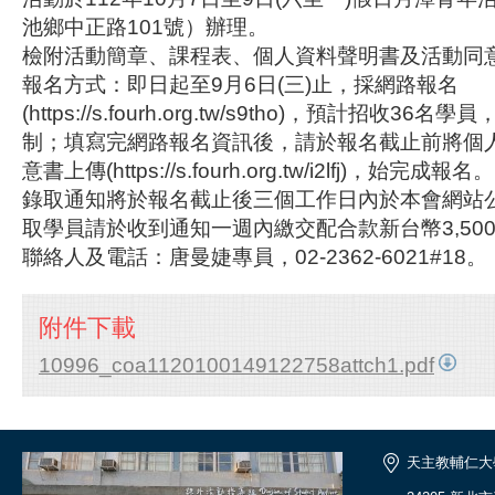
池鄉中正路101號）辦理。
檢附活動簡章、課程表、個人資料聲明書及活動同
報名方式：即日起至9月6日(三)止，採網路報名
(https://s.fourh.org.tw/s9tho)，預計招收3
制；填寫完網路報名資訊後，請於報名截止前將個人
意書上傳(https://s.fourh.org.tw/i2lfj)，始完成報名。
錄取通知將於報名截止後三個工作日內於本會網站
取學員請於收到通知一週內繳交配合款新台幣3,50
聯絡人及電話：唐曼婕專員，02-2362-6021#18。
附件下載
10996_coa1120100149122758attch1.pdf
天主教輔仁大