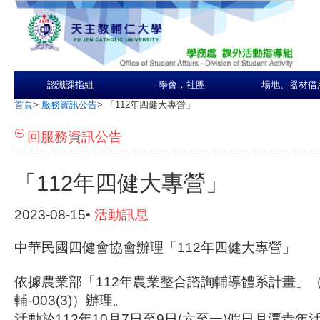
認識課指組
學會．社團
場地、器材借
首頁
>
服務資訊公告
>
「112年四健大專營」
回服務資訊公告
「112年四健大專營」
2023-08-15•
活動訊息
中華民國四健會協會辦理「112年四健大專營」
依據農業部「112年農業整合諮詢輔導體系計畫」（112農
輔-003(3)）辦理。
活動於112年10月7日至9日(六至一)假日月潭青