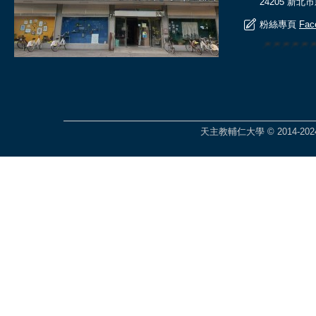
24205 新北
粉絲專頁
Fac
🎆🎆🎆🎆
天主教輔仁大學 © 2014-2