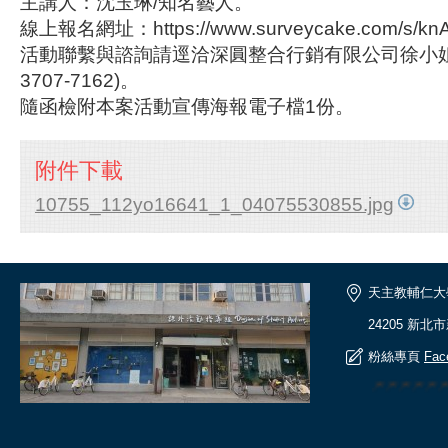
主講人：沈玉琳/知名藝人。
線上報名網址：https://www.surveycake.com/s/kn
活動聯繫與諮詢請逕洽深圓整合行銷有限公司徐小姐(
3707-7162)。
隨函檢附本案活動宣傳海報電子檔1份。
附件下載
10755_112yo16641_1_04075530855.jpg
天主教輔仁大
24205 新北
粉絲專頁
Fac
🎆🎆🎆🎆