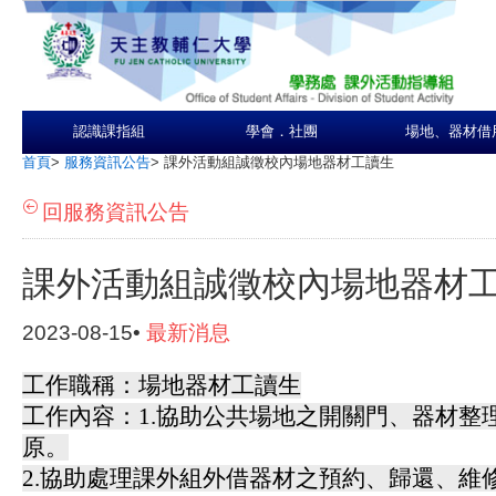
認識課指組
學會．社團
場地、器材借
首頁
>
服務資訊公告
>
課外活動組誠徵校內場地器材工讀生
回服務資訊公告
課外活動組誠徵校內場地器材
2023-08-15•
最新消息
工作職稱：場地器材工讀生
工作內容：1.協助公共場地之開關門、器材整
原。
2.協助處理課外組外借器材之預約、歸還、維