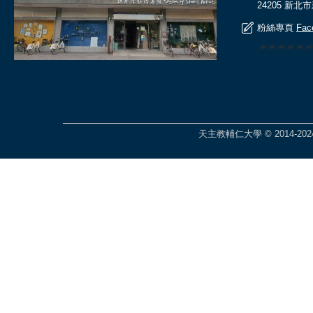
24205 新北
粉絲專頁
Fac
🎆🎆🎆🎆
天主教輔仁大學 © 2014-2