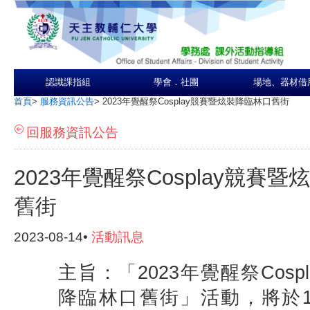
認識課指組
學會．社團
場地、器材借
首頁
>
服務資訊公告
>
2023年覺醒祭Cosplay競賽暨炫裝降臨林口舊街
回服務資訊公告
2023年覺醒祭Cosplay競賽
舊街
2023-08-14•
活動訊息
主旨：「2023年覺醒祭Cosp
降臨林口舊街」活動，將於11