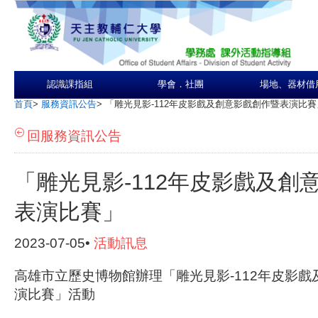
認識課指組
學會．社團
場地、器材借
首頁
>
服務資訊公告
>
「雕光見影-112年皮影戲及創意影戲創作暨表演比賽
回服務資訊公告
「雕光見影-112年皮影戲及創
表演比賽」
2023-07-05•
活動訊息
高雄市立歷史博物館辦理「雕光見影-112年皮影
演比賽」活動