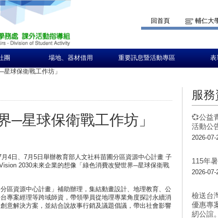
回首頁
輔仁大
社團
場地、器材借用
重要訊息暨活動專區
表
─星球保衛戰工作坊」
服務
界─星球保衛戰工作坊」
💞公益
活動公告
2026-07-
7月4日、7月5日舉辦教育部人文社科苗圃分區資源中心計畫 子
115
 Vision 2030未來企業的想像「綠色消費改變世界─星球保衛戰
2026-07-
圃分區資源中心計畫」補助辦理，集結動畫設計、地理教育、公
檢送台
平台專案經理等跨域師資，帶領學員從地理專業角度探討永續消
優惠專
想創意解決方案，並結合說故事行銷及議題倡議，帶出社會影響
紉公誼