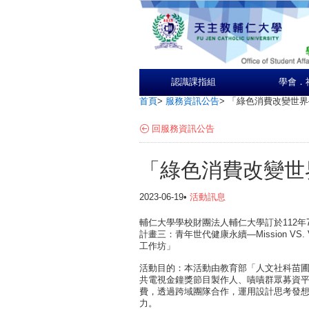
認識課指組
學會．
首頁
>
服務資訊公告
>
「綠色消費改變世界
回服務資訊公告
「綠色消費改變世
2023-06-19•
活動訊息
輔仁大學學校財團法人輔仁大學訂於112年
計畫三：青年世代健康永續—Mission VS.
工作坊」
活動目的：本活動由教育部「人文社科苗
共電視金鐘獎節目製作人、嘖嘖群眾募資
費，透過跨域團隊合作，運用設計思考發
力。