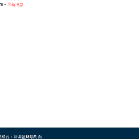
29 •
最新消息
務櫃台：法園籃球場對面