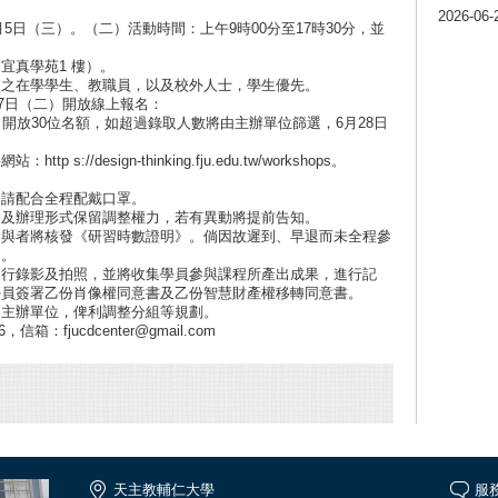
2026-06-
月5日（三）。（二）活動時間：上午9時00分至17時30分，並
宜真學苑1 樓）。
校之在學學生、教職員，以及校外人士，學生優先。
27日（二）開放線上報名：
dubG8AA28，開放30位名額，如超過錄取人數將由主辦單位篩選，6月28日
。
/design-thinking.fju.edu.tw/workshops。
，請配合全程配戴口罩。
資及辦理形式保留調整權力，若有異動將提前告知。
參與者將核發《研習時數證明》。倘因故遲到、早退而未全程參
明。
進行錄影及拍照，並將收集學員參與課程所產出成果，進行記
學員簽署乙份肖像權同意書及乙份智慧財產權移轉同意書。
知主辦單位，俾利調整分組等規劃。
箱：fjucdcenter@gmail.com
天主教輔仁大學
服