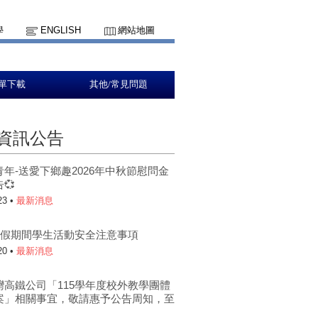
學
ENGLISH
網站地圖
單下載
其他/常見問題
資訊公告
青年-送愛下鄉趣2026年中秋節慰問金
💞
23 •
最新消息
年暑假期間學生活動安全注意事項
20 •
最新消息
灣高鐵公司「115學年度校外教學團體
案」相關事宜，敬請惠予公告周知，至
。