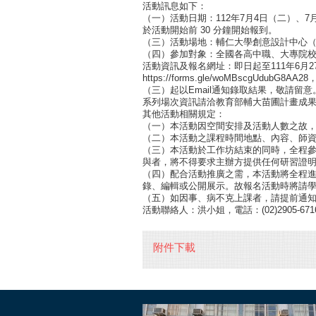
活動訊息如下：
（一）活動日期：112年7月4日（二）、7
於活動開始前 30 分鐘開始報到。
（三）活動場地：輔仁大學創意設計中心（
（四）參加對象：全國各高中職、大專院
活動資訊及報名網址：即日起至111年6月
https://forms.gle/woMBscgU
（三）起以Email通知錄取結果，敬請留意
系列場次資訊請洽教育部輔大苗圃計畫成果網站：http s:/
其他活動相關規定：
（一）本活動因空間安排及活動人數之故
（二）本活動之課程時間地點、內容、師
（三）本活動於工作坊結束的同時，全程
與者，將不得要求主辦方提供任何研習證
（四）配合活動推廣之需，本活動將全程
錄、編輯或公開展示。故報名活動時將請
（五）如因事、病不克上課者，請提前通
活動聯絡人：洪小姐，電話：(02)2905-6716，信
附件下載