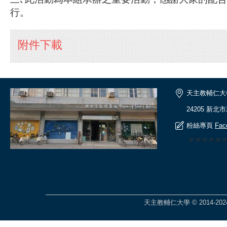
行。
附件下載
天主教輔仁大
24205 新北
粉絲專頁
Fac
🎆🎆🎆🎆
天主教輔仁大學 © 2014-2