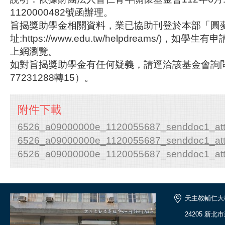
1120000482號函辦理。
旨揭獎助學金相關資料，業已協助刊登於本部「圓夢
址:https://www.edu.tw/helpdreams/)，
上網瀏覽。
如對旨揭獎助學金有任何疑義，請逕洽該基金會詢問
77231288轉15）。
附件下載
6526_a09000000e_1120055687_senddoc1_att
6526_a09000000e_1120055687_senddoc1_att
6526_a09000000e_1120055687_senddoc1_att
天主教輔仁大
24205 新北