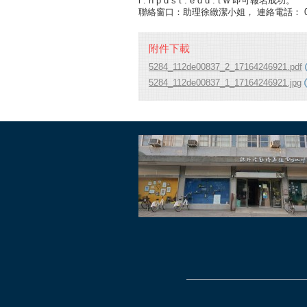
l . n p u s t . e d u . t w 即可報名成功。
聯絡窗口：助理徐緻潔小姐， 連絡電話： 0 8 - 7 7
附件下載
5284_112de00837_2_17164246921.pdf
5284_112de00837_1_17164246921.jpg