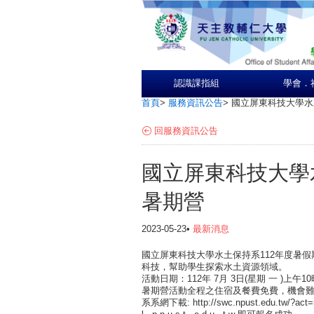
認識課指組
學會．
首頁
>
服務資訊公告
>
國立屏東科技大學水
回服務資訊公告
國立屏東科技大學
暑期營
2023-05-23•
最新消息
國立屏東科技大學水土保持系112年度暑
科技，幫助學生探索水土資源領域。
活動日期：112年 7月 3日(星期 一 )上午10時
暑期營活動全程之住宿及餐費免費，機會
系系網下載: http://swc.npust.edu.tw/?ac