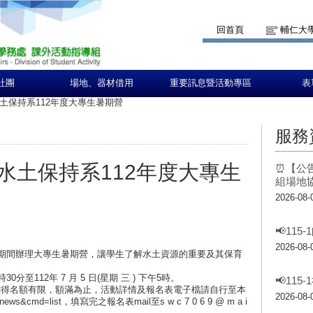
回首頁
輔仁大
社團
場地、器材借用
重要訊息暨活動專區
表
土保持系112年度大專生暑期營
服務
水土保持系112年度大專生
⏰【公告
組場地
2026-08-
📢11
2026-08-
假期間辦理大專生暑期營，讓學生了解水土資源的重要及其保育
30分至112年 7 月 5 日(星期 三 ) 下午5時。
📢11
難得名額有限，額滿為止，活動詳情及報名表電子檔請自行至本
2026-08-
t=news&cmd=list，填寫完之報名表mail至s w c 7 0 6 9 @ m a i