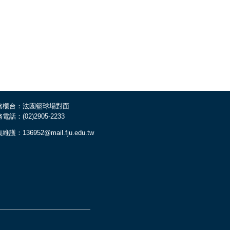
務櫃台：法園籃球場對面
電話：(02)2905-2233
維護：136952@mail.fju.edu.tw