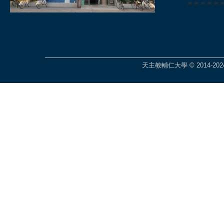
🎆🎆🎆🎆
天主教輔仁大學 © 2014-2