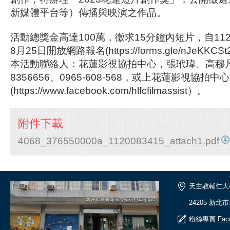
新媒體平台等）傳播與映演之作品。
活動總獎金高達100萬，徵求15分鐘內短片，自112
8月25日開放網路報名(https://forms.gle/nJeKKCS
本活動聯絡人：花蓮影視協拍中心，張玳瑋、高穆凡
8356656、0965-608-568，或上花蓮影視協拍
(https://www.facebook.com/hlfcfilmassist）。
附件下載
4068_376550000a_1120083415_attach1.pdf
天主教輔仁大
24205 新北
粉絲專頁
Fac