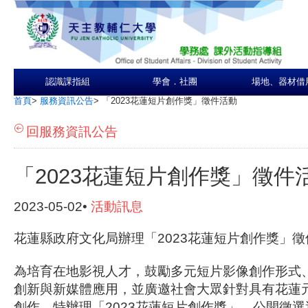
認識課指組
學會．社團
場地、器材借
首頁
>
服務資訊公告
>
「2023花蓮短片創作獎」徵件活動
回服務資訊公告
「2023花蓮短片創作獎」徵件
2023-05-02•
活動訊息
花蓮縣政府文化局辦理「2023花蓮短片創作獎」徵
為培育在地影視人才，鼓勵多元短片影像創作形式
創新與新媒體應用，並廣邀社會大眾針對具有花蓮
創作，特辦理「2023花蓮短片創作獎」，公開徵