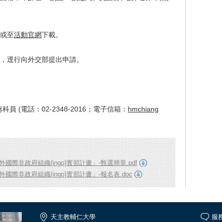
或至
活動官網
下載。
，
逕行向外交部提出申請。
 (電話：02-2348-2016；電子信箱：
hmchiang
際非政府組織(ingo)實習計畫」-甄選簡章.pdf
際非政府組織(ingo)實習計畫」-報名表.doc
天主教輔仁大學
服