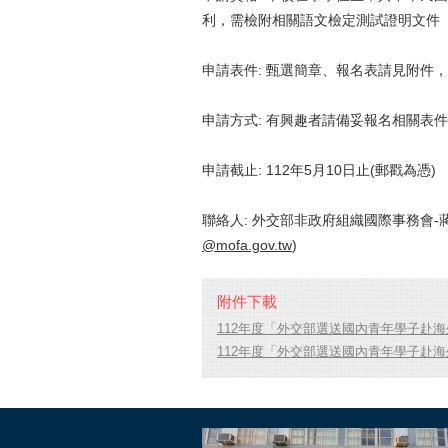
利，需檢附相關語文檢定測試證明
文件
申請表件
:
甄選簡章、報名表請見附件，
申請方式
:
有興趣者請備妥報名相關表件
申請截止
:
112年5月10日止(郵戳為憑)
聯絡人
:
外交部非政府組織國際事務會-蔣科員
@mofa.gov.tw
)
附件下載
112年度「外交部選送國內青年學子赴海外國
112年度「外交部選送國內青年學子赴海外國