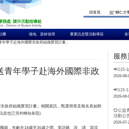
回首頁
輔仁大
社團
場地、器材借用
重要訊息暨活動專區
表
送青年學子赴海外國際非政府組織實習計畫」
服務
選送青年學子赴海外國際非政
📢11
2026-08-
📢11
2026-08-
際非政府組織實習計畫」
相關資訊，甄選簡章及報名表如附
💞公益
訊息也已另外轉知各院)
活動公告
2026-07-
國籍，年齡在18歲至3
5歲之間。英語聽、說、讀、寫流