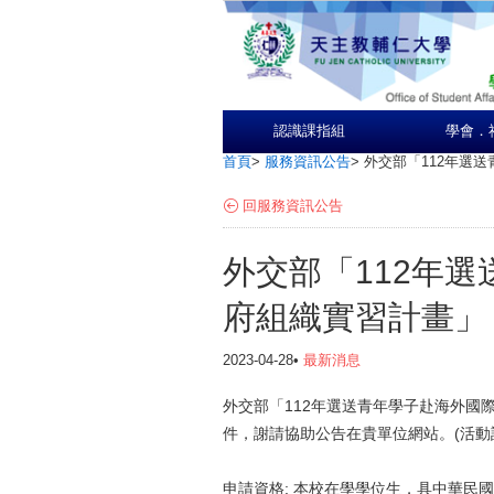
認識課指組
學會．
首頁
>
服務資訊公告
>
外交部「112年選
回服務資訊公告
外交部「112年
府組織實習計畫」
2023-04-28•
最新消息
外交部「112年選送青年學子赴海外國
件，謝請協助公告在貴單位網站。
(
活動
申請資格
:
本校在學學位生，具中華民國