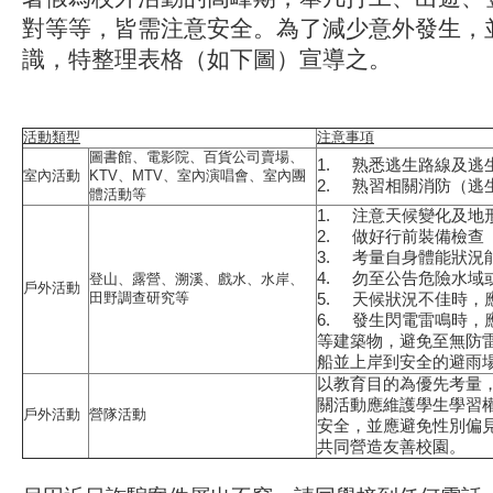
對等等，皆需注意安全。為了減少意外發生，
識，特整理表格（如下圖）宣導之。
活動類型
注意事項
圖書館、電影院、百貨公司賣場、
1. 熟悉逃生路線及逃
室內活動
KTV、MTV、室內演唱會、室內團
2. 熟習相關消防（逃
體活動等
1. 注意天候變化及地
2. 做好行前裝備檢查
3. 考量自身體能狀況
4. 勿至公告危險水域
登山、露營、溯溪、戲水、水岸、
戶外活動
田野調查研究等
5. 天候狀況不佳時，
6. 發生閃電雷鳴時
等建築物，避免至無防
船並上岸到安全的避雨
以教育目的為優先考量
關活動應維護學生學習
戶外活動
營隊活動
安全，並應避免性別偏
共同營造友善校園。