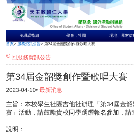
認識課指組
學會．社團
場地、器材借
首頁
>
服務資訊公告
>
第34屆金韶獎創作暨歌唱大賽
回服務資訊公告
第34屆金韶獎創作暨歌唱大賽
2023-04-10•
最新消息
主旨：本校學生社團吉他社辦理「第34屆金韶
賽」活動，請鼓勵貴校同學踴躍報名參加，請
說明：