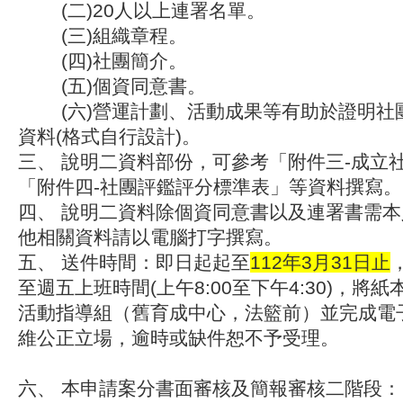
(二)20人以上連署名單。
(三)組織章程。
(四)社團簡介。
(五)個資同意書。
(六)營運計劃、活動成果等有助於證明社
資料(格式自行設計)。
三、 說明二資料部份，可參考「附件三-成立
「附件四-社團評鑑評分標準表」等資料撰寫。
四、 說明二資料除個資同意書以及連署書需
他相關資料請以電腦打字撰寫。
五、 送件時間：即日起起至
112年3月31日止
至週五上班時間(上午8:00至下午4:30)，將
活動指導組（舊育成中心，法籃前）並完成電
維公正立場，逾時或缺件恕不予受理。
六、 本申請案分書面審核及簡報審核二階段：