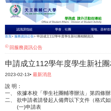
認識課指組
學會．社團
場地、器材借
首頁
>
服務資訊公告
>
申請成立112學年度學生新社團相關資訊
回服務資訊公告
申請成立112學年度學生新社
2023-02-13•
最新消息
說 明：
一、 依據本校「學生社團輔導辦法」第四條
二、 欲申請者請發起人備齊以下文件（格式
(一)申請表