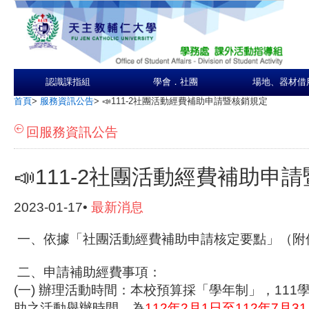
認識課指組
學會．社團
場地、器材借
首頁
>
服務資訊公告
>
📣111-2社團活動經費補助申請暨核銷規定
回服務資訊公告
📣111-2社團活動經費補助申
2023-01-17•
最新消息
一、依據「社團活動經費補助申請核定要點」（附
二、申請補助經費事項：
(一) 辦理活動時間：本校預算採「學年制」，
111
助之活動舉辦時間，
為
112年2月1日至112年7月3