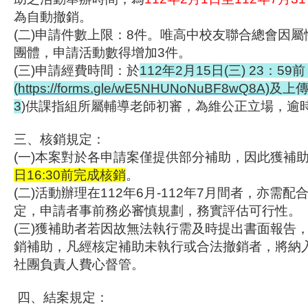
為自動撤銷。
(二)申請件數上限：8件。唯高中校友聯合總會因屬
團體，申請活動數得增加3件。
(三)申請經費時間：於
112年2月15日(三) 23：5
(
https://forms.
gle/wE5NHUNoNuBF8wQ8A)
及上
3
)供課指組所屬輔導老師初審，為維公正立場，逾
三、核銷規定：
(一)本案對於各申請案僅提供部分補助，
因此獲補
日16:30前完成核銷
。
(二)活動辦理在112年6月-112年7月間者，
亦需配
定，申請者事前務必審慎規劃，
務實評估可行
(三)獲補助者若因故無法執行需及時提出書面報告
銷補助，凡經核定補助未執行或合法撤銷者，
將納
社團負責人費心督管。
四、結案規定：