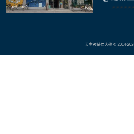
🎆🎆🎆🎆
天主教輔仁大學 © 2014-2