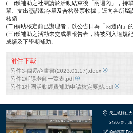
(一)獲補助之社團請於活動結束後「兩週內」，持
單、支出憑證黏存單及合格發票收據，
逕向各所屬
核銷。
(二)補助核定前已辦理者，以公告日為「兩週
(三)獲補助之活動未交成果報告者，
將被列入違規
成績及下學期補助。
附件下載
附件3-簡易企畫書(2023.01.17).docx
附件2輔導老師一覽表.pdf
附件1社團活動經費補助申請核定要點.pdf
天主教輔仁大
24205 新北
粉絲專頁
Fac