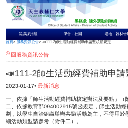
認識課指組
學會．社團
場地、器材借
首頁
>
服務資訊公告
>
📣111-2師生活動經費補助申請暨核銷規定
回服務資訊公告
📣111-2師生活動經費補助申
2023-01-17•
最新消息
一、依據「師生活動經費補助核定辦法及要點」（
二、依據教育部094002915號函規定，
師生活動經
劃，
以學生自治組織舉辦共融活動為主，不得用於
細活動類型請參考（附件二）。