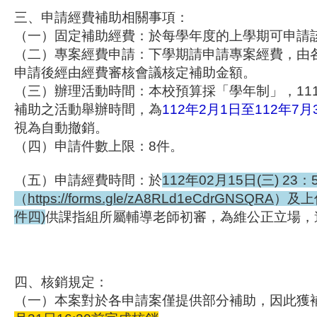
三、申請經費補助相關事項：
（一）固定補助經費：於每學年度的上學期可
（二）專案經費申請：下學期請申請專案經費，
由
申請後經由經費審核會議核定補助金額。
（三）辦理活動時間：本校預算採「學年制」，
1
補助之活動舉辦時間，
為
112年2月1日至112年7月
視為自動撤銷。
（四）申請件數上限：8件。
（五）申請經費時間：於
112年02月15日(三) 2
（
https://forms.gle/zA8RLd1eCdrGNSQRA
）
及上
件四)
供課指組所屬輔導老師初審，為維公正立場，
四、核銷規定：
（一）本案對於各申請案僅提供部分補助，
因此獲