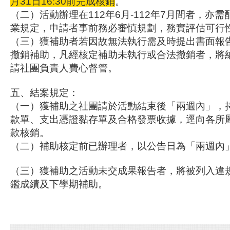
月31日16:30前完成核銷
。
（二）活動辦理在112年6月-112年7月間者，
亦需
業規定，申請者事前務必審慎規劃，
務實評估可
（三）獲補助者若因故無法執行需及時提出書面報
撤銷補助，凡經核定補助未執行或合法撤銷者，
將
請社團負責人費心督管。
五、結案規定：
（一）獲補助之社團請於活動結束後「兩週內」，
款單、支出憑證黏存單及合格發票收據，
逕向各所
款核銷。
（二）補助核定前已辦理者，以公告日為「兩
（三）獲補助之活動未交成果報告者，
將被列入違
鑑成績及下學期補助。