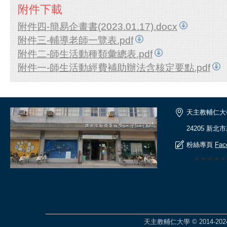
附件下載
附件四-簡易企畫書(2023.01.17).docx
附件三-輔導老師一覽表.pdf
附件二-師生活動種類彙總表.pdf
附件一-師生活動經費補助辦法含核定要點.pdf
天主教輔仁大
24205 新北
粉絲專頁
Fac
🎆🎆🎆🎆
天主教輔仁大學 © 2014-2