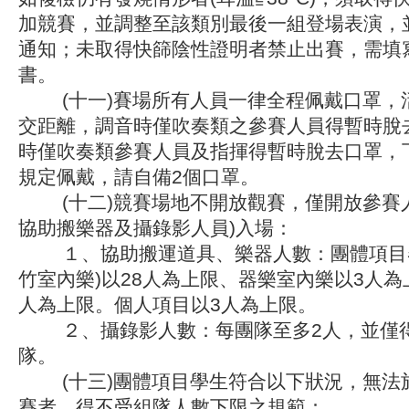
加競賽，並調整至該類別最後一組登場表演，
通知；未取得快篩陰性證明者禁止出賽，需填
書。
(十一)賽場所有人員一律全程佩戴口罩，
交距離，調音時僅吹奏類之參賽人員得暫時脫
時僅吹奏類參賽人員及指揮得暫時脫去口罩，
規定佩戴，請自備2個口罩。
(十二)競賽場地不開放觀賽，僅開放參賽人
協助搬樂器及攝錄影人員)入場：
１、協助搬運道具、樂器人數：團體項目器
竹室內樂)以28人為上限、器樂室內樂以3人為
人為上限。個人項目以3人為上限。
２、攝錄影人數：每團隊至多2人，並僅得
隊。
(十三)團體項目學生符合以下狀況，無法
賽者，得不受組隊人數下限之規範：