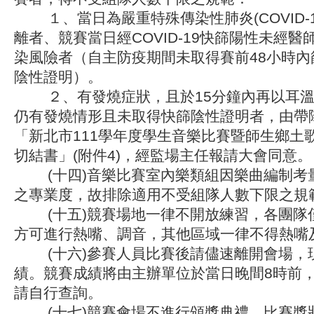
１、當日為嚴重特殊傳染性肺炎(COVID-1
離者、競賽當日經COVID-19快篩陽性未經
染風險者（自主防疫期間未取得賽前48小時內
陰性證明）。
２、有發燒症狀，且於15分鐘內再以耳溫
仍有發燒情形且未取得快篩陰性證明者，由帶
「新北市111學年度學生音樂比賽暨師生鄉土
切結書」(附件4)，經監場主任報請大會同意。
(十四)音樂比賽室內樂類組因樂曲編制考
之專業度，故排除適用不受組隊人數下限之規
(十五)競賽場地一律不開放練習，各團隊
方可進行熱嘴、調音，其他區域一律不得熱嘴
(十六)參賽人員比賽後請儘速離開會場，
績。競賽成績將由主辦單位於當日晚間8時前
請自行查詢。
(十七)競賽會場不進行頒獎典禮，比賽獎