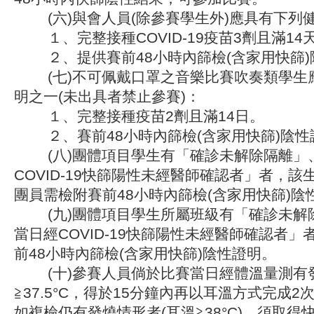
(六)與會人員(除參賽學生外)應具有下列
１、完整接種COVID-19疫苗3劑且滿14
２、提供賽前48小時內篩檢(含家用快篩)
(七)不可佩戴口罩之音樂比賽吹奏類學生
明之一(未出具者禁止參賽)：
１、完整接種疫苗2劑且滿14日。
２、賽前48小時內篩檢(含家用快篩)陰性
(八)團體項目學生有「確診未解除隔離」
COVID-19快篩陽性未經醫師確認者」者，
團員需檢附賽前48小時內篩檢(含家用快篩)陰
(九)團體項目學生所屬班級有「確診未解
當日經COVID-19快篩陽性未經醫師確認者
前48小時內篩檢(含家用快篩)陰性證明。
(十)參賽人員倘於比賽當日經體溫量測有發
≧37.5°C，得於15分鐘內再以耳溫方式完成2
如複檢仍有發燒情形者(耳溫≧38°C)，須取