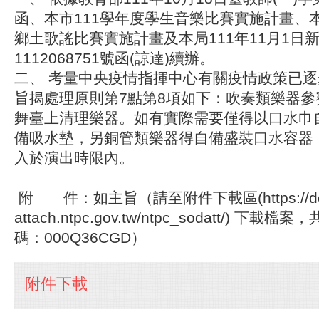
函、本市111學年度學生音樂比賽實施計畫、本
鄉土歌謠比賽實施計畫及本局111年11月1日
1112068751號函(諒達)續辦。
二、 考量中央疫情指揮中心有關疫情政策已
旨揭處理原則第7點第8項如下：吹奏類樂器參
舞臺上清理樂器。如有實際需要僅得以口水巾
備吸水墊，另銅管類樂器得自備盛裝口水容器
入於演出時限內。
附 件：如主旨（請至附件下載區(https://do
attach.ntpc.gov.tw/ntpc_sodatt/) 
碼：000Q36CGD）
附件下載