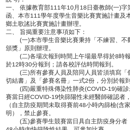
一、 依據教育部111年10月18日臺教師(一)字第1
函、本市111學年度學生音樂比賽實施計畫及本
鄉土歌謠比賽實施計畫辦理。
二、 旨揭重要注意事項如下：
(一)本市學生音樂比賽秉持「不練習、不
頒獎」原則辦理。
(二)各場次報到時間上午場最早得於8時報
於12時30分報到；請各校評估時間報到。
(三)所有參賽人員及陪同人員皆須填寫「
切結書」及「參賽名冊」一式2份，分別於報
(四)嚴重特殊傳染性肺炎(COVID-19)確
賽當日經COVID-19快篩陽性未經醫師確認
（自主防疫期間未取得賽前48小時內篩檢(含家
明），禁止參賽。
(五)參賽學生競賽當日具自主防疫身分者
48小時內快篩陰性結果，可參加比賽。