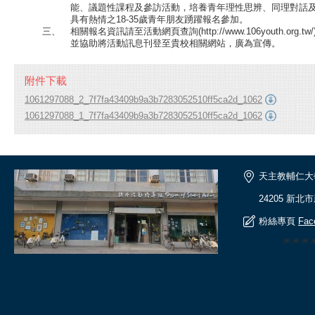
能、議題性課程及參訪活動，培養青年理性思辨、同理對話
具有熱情之18-35歲青年朋友踴躍報名參加。
三、
相關報名資訊請至活動網頁查詢(http://www.106youth.or
並協助將活動訊息刊登至貴校相關網站，廣為宣傳。
附件下載
1061297088_2_7f7fa43409b9a3b7283052510ff5ca2d_1062
1061297088_1_7f7fa43409b9a3b7283052510ff5ca2d_1062
天主教輔仁大
24205 新北
粉絲專頁
Fac
🎆🎆