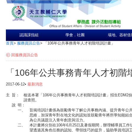
認識課指組
學會．社團
場地、器材借
首頁
>
服務資訊公告
>
「106年公共事務青年人才初階培訓計畫」
回服務資訊公告
「106年公共事務青年人才初階
2017-06-12•
最新消息
主
旨：
檢送本署「106年公共事務青年人才初階培訓計畫」招生EDM2
請查照。
說
明：
一、
旨揭培訓計畫係為鼓勵青年了解公共事務內涵、提升青年公
思維，加深青年對在地文化的認知並鼓勵青年將所學知能結
為公共議題注入青年創意與活力。
二、
本計畫將分別在106年6月25日及暑假期間，辦理輔導員工
望透過其角色任務的認知、帶領技巧的提升，協助學員培訓