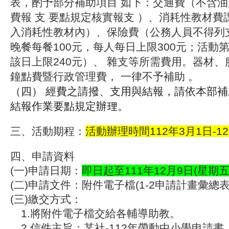
表，酌予部分補助項目 如下：交通費（不含油
費報 支 要點規定核實報支 ）、消耗性教材
入消耗性教材內）、保險費（公務人員不得列
晚餐每餐100元，每人每日上限300元；活動
該日上限240元）、 雜支等所需費用。器材、
鐘點費暨行政管理費， 一律不予補助 。
（四） 經費之請撥、支用與結報，請依本部
結報作業要點規定辦理。
三、活動期程：
活動辦理時間112年3月1日-1
四、申請資料
(一)申請日期：
即日起至111年12月9日(星期五)
(二)申請文件：附件電子檔
(1-2申請計畫彙總表
(三)繳交方式：
1.將附件電子檔交給各輔導助教。
2.信件主旨：某社-112年帶動中小學申請書