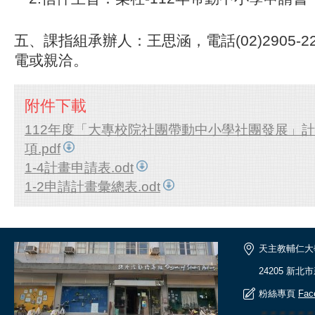
五、
課指組承辦人：王思涵，電話(02)2905-
電或親洽。
附件下載
112年度「大專校院社團帶動中小學社團發展」
項.pdf
1-4計畫申請表.odt
1-2申請計畫彙總表.odt
天主教輔仁大
24205 新北
粉絲專頁
Fac
🎆🎆🎆🎆