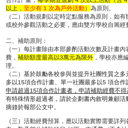
以上，
至少有 1 次為戶外活動
）
為原則。
（二）活動規劃以定時定點服務為原則，如有
或校外參觀活動之必要，應由雙方學校自籌經
二、補助原則：
（一）每計畫除由本部參酌活動次數及計畫內
費，
補助額度最高以3萬元為限外
，學校亦應
理。
（二）
基於鼓勵各校參與並提升社團性質之多
多以15
項合作計畫、單一社團最多以5 項合作
申請超過15項合作計畫者，申請補助經費不得
有特殊情
形超過者，請於企劃書內敘明兼顧活
摘錄於報
部公文中。
（三）
活動經費預算，應以活動實際需要詳列