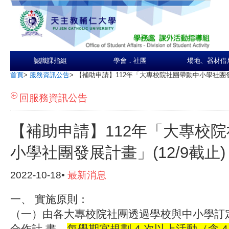
認識課指組
學會．社團
場地、器材借
首頁
>
服務資訊公告
>
【補助申請】112年「大專校院社團帶動中小學社團發展
回服務資訊公告
【補助申請】112年「大專校
小學社團發展計畫」(12/9截止)
2022-10-18•
最新消息
一、 實施原則：
（一）由各大專校院社團透過學校與中小學訂
合作計 畫，
每學期宜規劃 4 次以上活動（含 4